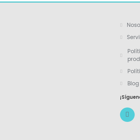
Noso
Servi
Polí
prod
Polí
Blog
¡Síguen