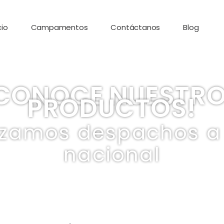
io
Campamentos
Contáctanos
Blog
CONOCE NUESTR
PRODUCTOS!
izamos despachos a 
nacional